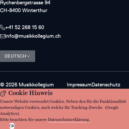
Instrumente
Rychenbergstrasse 94
CH-8400 Winterthur
Geschichte
+41 52 268 15 60
Ausleihe
info@musikkollegium.ch
Kontakt
DEUTSCH
Navigation
© 2026 Musikkollegium
Impressum
Datenschutz
überspringen
Winterthur
Cookie Hinweis
Unsere Website verwendet Cookies. Neben den für die Funktionalität
notwendigen Cookies, auch welche für Tracking-Zwecke (Google
Analytics).
Bitte beachten Sie unsere
Datenschutzerklärung
.
OK